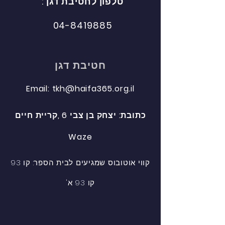
טלפון לחטיבת דגן :
04-8419885​
חטיבת דגן
Email: tkh@haifa365.org.il​
כתובת: יצחק בן צבי 6 ,קריית חיים
Waze​
קווי אוטובוס שמגיעים לבית הספר: קו 93
קו 93 א'​